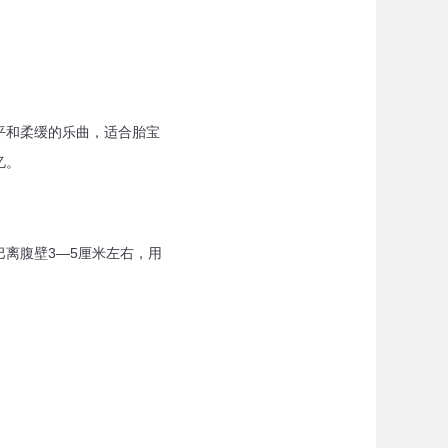
和柔缓的乐曲，适合胎宝
忆。
离腹壁3—5厘米左右，用