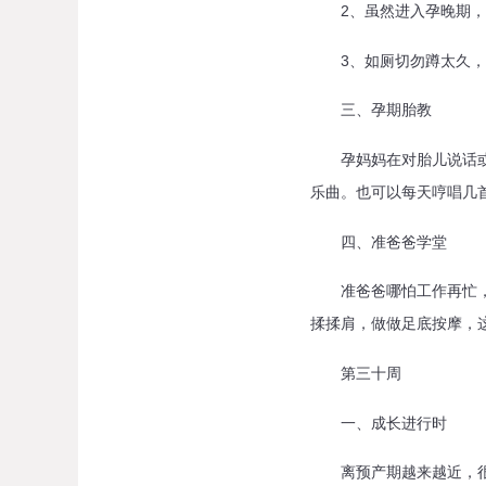
2、虽然进入孕晚期，孕
3、如厕切勿蹲太久，否
三、孕期胎教
孕妈妈在对胎儿说话或者
乐曲。也可以每天哼唱几
四、准爸爸学堂
准爸爸哪怕工作再忙，也
揉揉肩，做做足底按摩，
第三十周
一、成长进行时
离预产期越来越近，很快