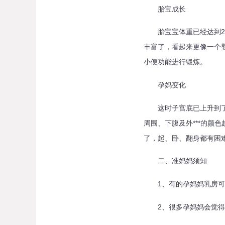
胎宝成长
胎宝宝体重已经达到20
丰富了，看起来更像一个
小便功能进行锻炼。
孕妈变化
这时子宫底已上升到了横
周围、下腹及外***的颜
了，起、卧、翻身都有困
二、准妈妈须知
1、有的孕妈妈乳房可能
2、很多孕妈妈会觉得烧