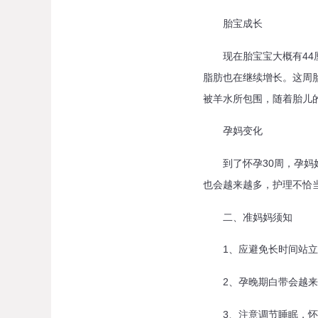
胎宝成长
现在胎宝宝大概有44厘
脂肪也在继续增长。这周
被羊水所包围，随着胎儿
孕妈变化
到了怀孕30周，孕妈妈
也会越来越多，护理不恰当
二、准妈妈须知
1、应避免长时间站立和
2、孕晚期白带会越来越
3、注意调节睡眠，怀孕