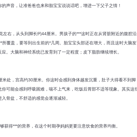
声音，让准爸爸也来和胎宝宝说说话吧，增进一下父子之情！
左右，从头到脚长约44厘米。男孩子的***这时正在从肾脏附近的腹腔沿腹沟
**所覆盖，要等到出生前的*几周。胎宝宝头部还在增大，而且这时大脑
反应。大脑和神经系统已发育到了一定程度；皮下脂肪继续增长。
米处，宫高约30厘米。你这时会感到身体越发沉重，肚子大得看不到脚
此你可能会感到呼吸困难，喘不上气来，吃饭后胃部不适等现象。其实这
进入骨盆，不舒适的感觉会逐渐减轻。
获得***的营养，在这个时期孕妈妈更要注意饮食的营养均衡。