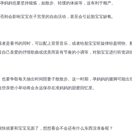
妈妈也要坚持锻炼，如散步、轻缓的体操等，这有利于顺产。
则会影响宝宝在子宫里的自由活动，甚至会引起胎宝宝缺氧。
是看书的同时，可以配上背景音乐，或者给胎宝宝听旋律轻盈明快、酣
首自己喜爱的抒情歌曲或优美而富有节奏的小调等，对胎宝宝进行听觉训
要争取每天抽出时间陪妻子散散步。这一时期，孕妈妈的腿脚可能出现
这些亲密小举动将会永远保存在准妈妈的甜蜜回忆里。
就要和宝宝见面了，想想看会不会还有什么东西没准备呢？