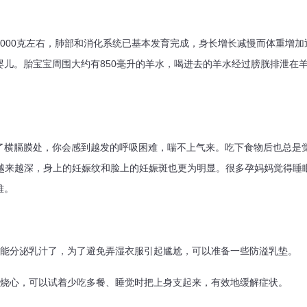
00克左右，肺部和消化系统已基本发育完成，身长增长减慢而体重增加
婴儿。胎宝宝周围大约有850毫升的羊水，喝进去的羊水经过膀胱排泄在
膈膜处，你会感到越发的呼吸困难，喘不上气来。吃下食物后也总是觉
色越来越深，身上的妊娠纹和脸上的妊娠斑也更为明显。很多孕妈妈觉得睡
难。
分泌乳汁了，为了避免弄湿衣服引起尴尬，可以准备一些防溢乳垫。
心，可以试着少吃多餐、睡觉时把上身支起来，有效地缓解症状。