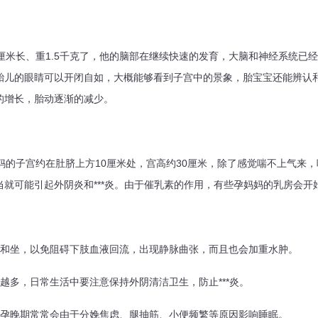
米长、重1.5千克了，他的脑部在继续快速的发育，大脑和神经系统已
胎儿的眼睛可以开闭自如，大概能够看到子宫中的景象，胎宝宝还能辨认
的增长，胎动逐渐的减少。
的子宫约在肚脐上方10厘米处，宫高约30厘米，除了感觉喘不上气来，
就可能引起外阴炎和***炎。由于催乳素的作用，有些孕妈妈的乳房会开
坐，以免阻碍下肢血液回流，出现静脉曲张，而且也会加重水肿。
多，日常生活中要注意保持外阴清洁卫生，防止***炎。
晚期常常会由于分娩焦虑、腿抽筋、小便频繁等原因影响睡眠。