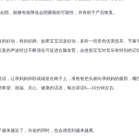
阴，能够有效降低会阴撕裂的可能性，并有助于产后恢复。
好动，有的好静。如果宝宝活泼好动，多听一些音色优美悦耳、节奏平
反复的声波经过不断强化可促进右脑发育，会使胎宝宝对音乐有特别的记
，让孕妈妈仰卧或端坐在椅子上，准爸爸把头俯向孕妈妈的腹部，嘴巴
些希望、祝福、关心、健康的话语，每次讲话5—10分钟左右。
越来越近了，兴奋的同时，也会感觉到越来越累。