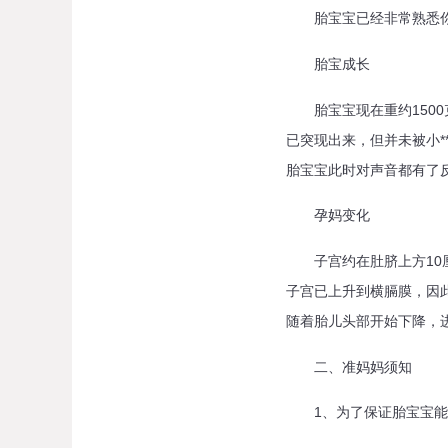
胎宝宝已经非常熟悉你的
胎宝成长
胎宝宝现在重约1500克
已突现出来，但并未被小*
胎宝宝此时对声音都有了
孕妈变化
子宫约在肚脐上方10厘
子宫已上升到横膈膜，因
随着胎儿头部开始下降，
二、准妈妈须知
1、为了保证胎宝宝能够