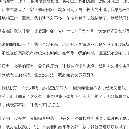
后都怀二胎了，很可惜我结婚晚，再加上工作的原因，所以才搭上一胎
，后来年龄大了，家里催着回家，就又回到了自己长大的小城，我早他一
外地的工作，回家。我们谈了差不多一年多的时间，就结婚了。婚后就开
让我吃叶酸，然后测排卵，安排***...但是每个月，大姨妈还是如期
例假的日子了，我一直没有来，老公开玩笑得说不会是怀孕了吧!那试
，不过这份高兴没有持续太长时间。在怀孕50天的时候，宝宝没有胎心，
力，公婆的压力，父母的压力，让我在崩溃的边缘。我和老公没少去医
到就恶心的不行。但是没办法，我必须要调养好身体...
认识了一个跟和我一起检查的“病人”，因为年量差不多，经历又相似，
中药，而且调养了这么久，我觉得我身体都没什么大问题了，无非就是想
月，感觉还不错，让我也可以试试。
的，没在意，依旧喝着中药，但是又一次做检查的时候，我碰见了她
劳，极力建议我试一试。其实看到她怀孕的那一刻，我就已经跃跃欲试了