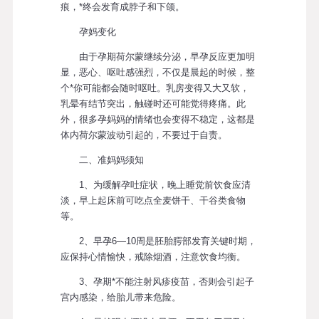
痕，*终会发育成脖子和下颌。
孕妈变化
由于孕期荷尔蒙继续分泌，早孕反应更加明
显，恶心、呕吐感强烈，不仅是晨起的时候，整
个*你可能都会随时呕吐。乳房变得又大又软，
乳晕有结节突出，触碰时还可能觉得疼痛。此
外，很多孕妈妈的情绪也会变得不稳定，这都是
体内荷尔蒙波动引起的，不要过于自责。
二、准妈妈须知
1、为缓解孕吐症状，晚上睡觉前饮食应清
淡，早上起床前可吃点全麦饼干、干谷类食物
等。
2、早孕6—10周是胚胎腭部发育关键时期，
应保持心情愉快，戒除烟酒，注意饮食均衡。
3、孕期*不能注射风疹疫苗，否则会引起子
宫内感染，给胎儿带来危险。