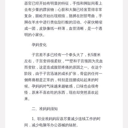
器官已经开始有明显的特征，手指和脚趾间看上
去有少量的蹼状物；心脏和大脑已经发育得非常
复杂，眼睑开始出现褶痕，胳膊在肘部弯曲，手
脚在羊水中进行类似划行般的活动。小家伙蜷缩
成一团，皮肤像纸一样薄，血管清晰，是一个透
明的小家伙。
孕妈变化
子宫差不多已经有一个拳头大了，长5厘米
左右，子宫变得很柔软，***壁和子宫颈因为充血
而变软，这是造成腹部疼痛的原因之一。在这个
阶段，由于子宫迅速的成长扩张，骨盆的任何一
侧疼痛都是正常的，特别是扭腰或站起来的时
候。孕妈妈对气味越来越敏感，口味也会很奇
怪，原来不喜欢吃的东西，现在却突然喜欢起
来。
二、准妈妈须知
1、职业准妈妈应该尽量减少连续工作的时
间，减少电脑等办公器械的辐射。