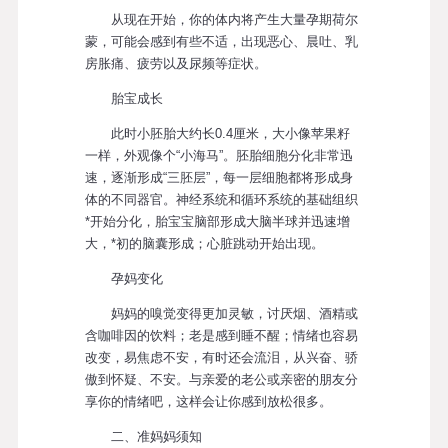
从现在开始，你的体内将产生大量孕期荷尔
蒙，可能会感到有些不适，出现恶心、晨吐、乳
房胀痛、疲劳以及尿频等症状。
胎宝成长
此时小胚胎大约长0.4厘米，大小像苹果籽
一样，外观像个“小海马”。胚胎细胞分化非常迅
速，逐渐形成“三胚层”，每一层细胞都将形成身
体的不同器官。神经系统和循环系统的基础组织
*开始分化，胎宝宝脑部形成大脑半球并迅速增
大，*初的脑囊形成；心脏跳动开始出现。
孕妈变化
妈妈的嗅觉变得更加灵敏，讨厌烟、酒精或
含咖啡因的饮料；老是感到睡不醒；情绪也容易
改变，易焦虑不安，有时还会流泪，从兴奋、骄
傲到怀疑、不安。与亲爱的老公或亲密的朋友分
享你的情绪吧，这样会让你感到放松很多。
二、准妈妈须知