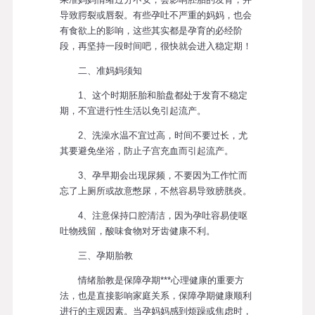
导致腭裂或唇裂。有些孕吐不严重的妈妈，也会
有食欲上的影响，这些其实都是孕育的必经阶
段，再坚持一段时间吧，很快就会进入稳定期！
二、准妈妈须知
1、这个时期胚胎和胎盘都处于发育不稳定
期，不宜进行性生活以免引起流产。
2、洗澡水温不宜过高，时间不要过长，尤
其要避免坐浴，防止子宫充血而引起流产。
3、孕早期会出现尿频，不要因为工作忙而
忘了上厕所或故意憋尿，不然容易导致膀胱炎。
4、注意保持口腔清洁，因为孕吐容易使呕
吐物残留，酸味食物对牙齿健康不利。
三、孕期胎教
情绪胎教是保障孕期***心理健康的重要方
法，也是直接影响家庭关系，保障孕期健康顺利
进行的主观因素。当孕妈妈感到烦躁或焦虑时，