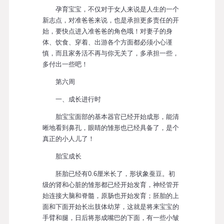
孕育宝宝，不仅对于女人来说是人生的一个
新志点，对准爸爸来说，也是承担更多责任的开
始，要快点进入准爸爸的角色哦！对妻子的身
体、饮食、穿着、出游各个方面都必须小心谨
慎，而且家务活不再与你无关了，多承担一些，
多付出一些吧！
第六周
一、成长进行时
胎宝宝面部的基本器官已经开始成形，能清
晰地看到鼻孔，眼睛的雏形也已经具备了，是个
真正的小人儿了！
胎宝成长
胚胎已经有0.6厘米长了，形状象蚕豆。初
级的肾和心脏的雏形都已经开始发育，神经管开
始连接大脑和脊髓，原肠也开始发育；胚胎的上
面和下面开始长出肢体幼芽，这就是将来宝宝的
手臂和腿，日后将形成嘴巴的下面，有一些小皱