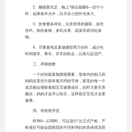
2、睡眠要充足，晚上*保证能睡8—10个小
时，如果条件允许，白天应小憩补充体力。
3、饮食要多样化，注意营养的摄取，多吃
含钙、铁的食物，多吃水果、蔬菜等易消化食
物。
4、尽量避免反复做腰部用力动作，减少长
时间骑车、乘车、开车的机会，以免引起流产。
三、孕期胎教
一个好的家庭氛围很重要，母体内的胎儿和
妈妈在某些方面有着共同的节律，家里的每一个
成员都会期盼着胎宝宝健康成长，此时大家关系
融洽，妈妈才会开心快乐，这样胎宝宝也才会更
健康。
四、准爸爸学堂
怀孕8—12周时，可以进行*次正式产检，产
检项目可能会因医院的不同和孕妇的具体情况而