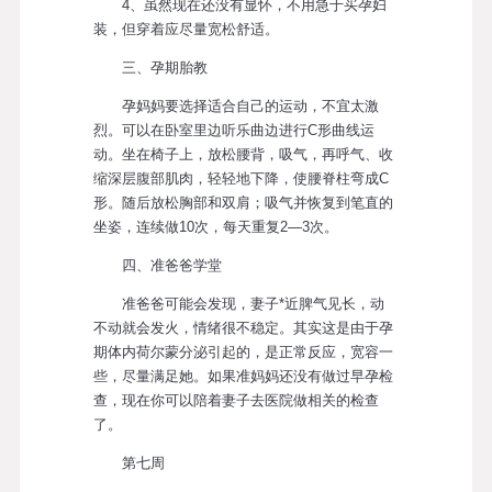
4、虽然现在还没有显怀，不用急于买孕妇
装，但穿着应尽量宽松舒适。
三、孕期胎教
孕妈妈要选择适合自己的运动，不宜太激
烈。可以在卧室里边听乐曲边进行C形曲线运
动。坐在椅子上，放松腰背，吸气，再呼气、收
缩深层腹部肌肉，轻轻地下降，使腰脊柱弯成C
形。随后放松胸部和双肩；吸气并恢复到笔直的
坐姿，连续做10次，每天重复2—3次。
四、准爸爸学堂
准爸爸可能会发现，妻子*近脾气见长，动
不动就会发火，情绪很不稳定。其实这是由于孕
期体内荷尔蒙分泌引起的，是正常反应，宽容一
些，尽量满足她。如果准妈妈还没有做过早孕检
查，现在你可以陪着妻子去医院做相关的检查
了。
第七周