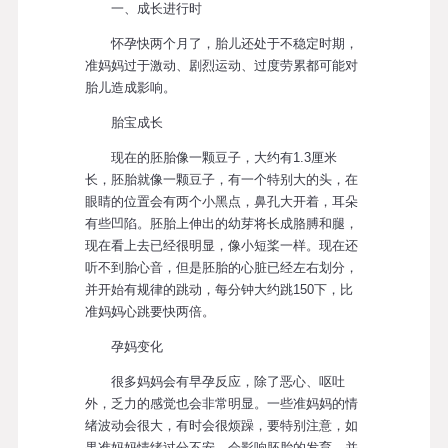
一、成长进行时
怀孕快两个月了，胎儿还处于不稳定时期，
准妈妈过于激动、剧烈运动、过度劳累都可能对
胎儿造成影响。
胎宝成长
现在的胚胎像一颗豆子，大约有1.3厘米
长，胚胎就像一颗豆子，有一个特别大的头，在
眼睛的位置会有两个小黑点，鼻孔大开着，耳朵
有些凹陷。胚胎上伸出的幼芽将长成胳膊和腿，
现在看上去已经很明显，像小短桨一样。现在还
听不到胎心音，但是胚胎的心脏已经左右划分，
并开始有规律的跳动，每分钟大约跳150下，比
准妈妈心跳要快两倍。
孕妈变化
很多妈妈会有早孕反应，除了恶心、呕吐
外，乏力的感觉也会非常明显。一些准妈妈的情
绪波动会很大，有时会很烦躁，要特别注意，如
果准妈妈情绪过分不安，会影响胚胎的发育，并