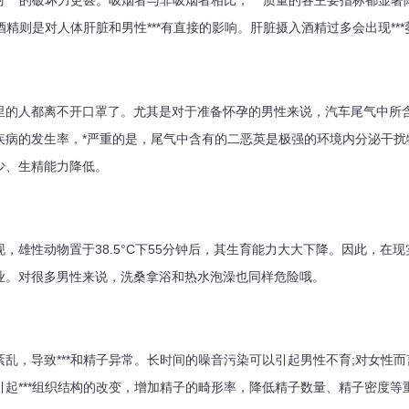
**的破坏力更甚。吸烟者与非吸烟者相比，***质量的各主要指标都显著
酒精则是对人体肝脏和男性***有直接的影响。肝脏摄入酒精过多会出现***
人都离不开口罩了。尤其是对于准备怀孕的男性来说，汽车尾气中所
病的发生率，*严重的是，尾气中含有的二恶英是极强的环境内分泌干扰物
少、生精能力降低。
雄性动物置于38.5°C下55分钟后，其生育能力大大下降。因此，在
业。对很多男性来说，洗桑拿浴和热水泡澡也同样危险哦。
，导致***和精子异常。长时间的噪音污染可以引起男性不育;对女性而
起***组织结构的改变，增加精子的畸形率，降低精子数量、精子密度等