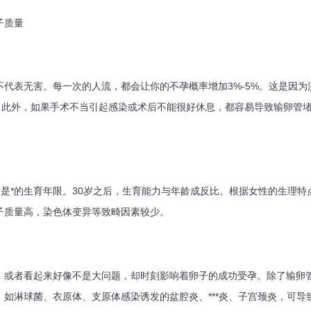
子质量
表无害。每一次的人流，都会让你的不孕概率增加3%-5%。这是因为
”。此外，如果手术不当引起感染或术后不能很好休息，都容易导致输卵管
是*的生育年限。30岁之后，生育能力与年龄成反比。根据女性的生理特点
子质量高，染色体变异等致畸因素较少。
者看起来好像不是大问题，却时刻影响着卵子的成功受孕。除了输卵管
如淋球菌、衣原体、支原体感染诱发的盆腔炎、***炎、子宫颈炎，可导