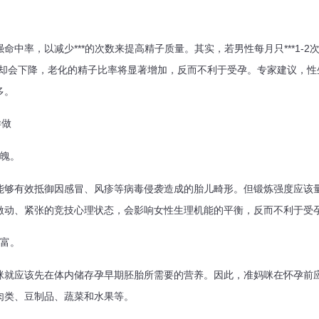
率，以减少***的次数来提高精子质量。其实，若男性每月只***1-2
却会下降，老化的精子比率将显著增加，反而不利于受孕。专家建议，性生
多。
样做
魄。
有效抵御因感冒、风疹等病毒侵袭造成的胎儿畸形。但锻炼强度应该量
激动、紧张的竞技心理状态，会影响女性生理机能的平衡，反而不利于受
富。
应该先在体内储存孕早期胚胎所需要的营养。因此，准妈咪在怀孕前应
肉类、豆制品、蔬菜和水果等。