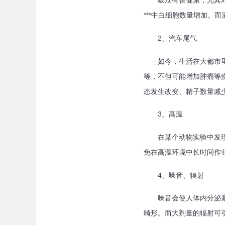
吸烟有害健康，尤其对*
***中白细胞数量增加。而
2、汽车尾气
如今，生活在大都市里的
等，不但可能增加肿瘤等疾
态发生改变、精子数量减
3、高温
在某个动物实验中发现，
免在高温环境中长时间作
4、噪音、辐射
噪音会使人体内分泌紊乱
畸形。而大剂量的辐射可引