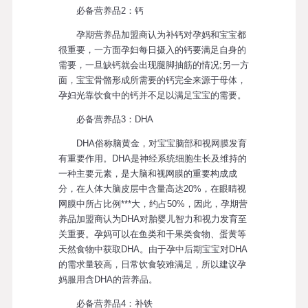
必备营养品2：钙
孕期营养品加盟商认为补钙对孕妈和宝宝都
很重要，一方面孕妇每日摄入的钙要满足自身的
需要，一旦缺钙就会出现腿脚抽筋的情况;另一方
面，宝宝骨骼形成所需要的钙完全来源于母体，
孕妇光靠饮食中的钙并不足以满足宝宝的需要。
必备营养品3：DHA
DHA俗称脑黄金，对宝宝脑部和视网膜发育
有重要作用。DHA是神经系统细胞生长及维持的
一种主要元素，是大脑和视网膜的重要构成成
分，在人体大脑皮层中含量高达20%，在眼睛视
网膜中所占比例***大，约占50%，因此，孕期营
养品加盟商认为DHA对胎婴儿智力和视力发育至
关重要。孕妈可以在鱼类和干果类食物、蛋黄等
天然食物中获取DHA。由于孕中后期宝宝对DHA
的需求量较高，日常饮食较难满足，所以建议孕
妈服用含DHA的营养品。
必备营养品4：补铁