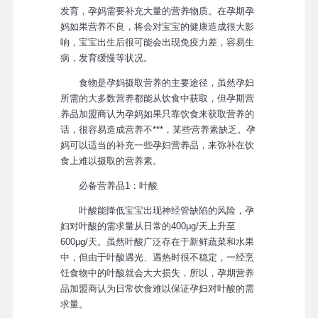
发育，孕妈需要补充大量的营养物质。在孕期孕
妈如果营养不良，将会对宝宝的健康造成很大影
响，宝宝出生后很可能会出现免疫力差，容易生
病，发育缓慢等状况。
食物是孕妈摄取营养的主要途径，虽然孕妇
所需的大多数营养都能从饮食中获取，但孕期营
养品加盟商认为孕妈如果只靠饮食来获取营养的
话，很容易造成营养不***，某些营养素缺乏。孕
妈可以适当的补充一些孕妇营养品，来弥补在饮
食上难以摄取的营养素。
必备营养品1：叶酸
叶酸能降低宝宝出现神经管缺陷的风险，孕
妇对叶酸的需求量从日常的400μg/天上升至
600μg/天。虽然叶酸广泛存在于新鲜蔬菜和水果
中，但由于叶酸遇光、遇热时很不稳定，一经烹
饪食物中的叶酸就会大大损失，所以，孕期营养
品加盟商认为日常饮食难以保证孕妇对叶酸的需
求量。