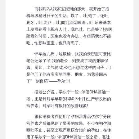
而我呢?从我家宝报到的那天，就开始了抱
着垃圾桶过日子的生活。饿了，吐;饱了，还吐;
刷牙，吐;走路，吐;闻到油烟味道，吐;后来基本
上发展到看电视有人吐，我也吐。也是够了!去医
院看的时候，医生也没有办法，有些药我也不能
吃，怕影响宝宝，也只有忍了。
怀孕这几周，垃圾桶，跟我的亲密度可要比
老公还亲了!而我的老公，则变成了我的兼职保
姆、厨师、出气筒!老公也不想过这样的日子，于
是他问了他有宝宝的同事、朋友，为我带回来
了“一剂良药”——孕尔宁!
据老公介说，孕尔宁一段+伴侣DHA藻油一
段，正是针对孕早期(怀孕0-3个月)生产研发出的
营养素。对孕吐有很好的改善现象!
很多消费者在使用了孕妇营养品孕尔宁分段
营养素之后都见到了显著的效果。不少在初孕期
呕吐不止，甚至出现严重厌食倾向的孕妇，在使
用了孕尔宁一段+伴侣DHA藻油一段之后，呕吐