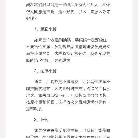
妈在我们眼里就是一群特殊身份的平凡人。在怀
孕期间总是抽筋，是不好的。那么，要怎么办才
好呢?
1、蹬直小腿
如果是***次遇到抽筋，孕妈妈一定要稳住，
不要害怕疼痛，孕期营养品加盟商建议孕妈妈立
马把小腿蹬直，这样坚持五六分钟，就会发现抽
筋的情况得到一定的缓解。
2、按摩小腿
通常，抽筋都是小腿遭殃，可以尝试按摩小
腿抽筋的地方，大约10分钟左右，疼痛的症状会
消失。如果自己按不到，可以劳烦准爸爸代劳，
按摩小腿和脚底，这样放松之后对缓解也是有一
定帮助的。
3、补钙
如果孕妈妈是反复地抽筋，那就有可能是缺
钙导致，孕期营养品加盟商认为孕妈妈们可以在