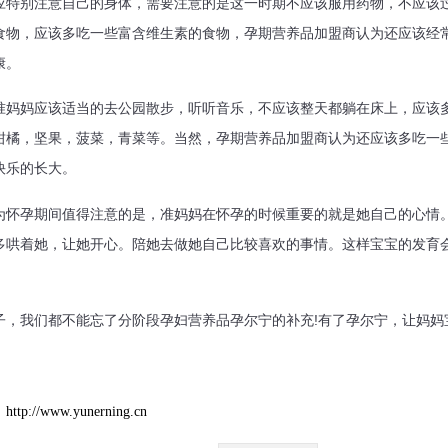
别注意自己的身体，需要注意的是这一时期不应该服用药物，不应该过
食物，应该多吃一些富含维生素的食物，孕期营养品加盟商认为还应该经
康。
妈应该适当的去公园散步，听听音乐，不应该整天都躺在床上，应该多
柑橘，坚果，菠菜，青菜等。当然，孕期营养品加盟商认为还应该多吃一
快乐的长大。
孕期间值得注意的是，准妈妈在怀孕的时候重要的就是她自己的心情。
多哄着她，让她开心。陪她去做她自己比较喜欢的事情。这样宝宝的发育
我们都不能忘了分阶段孕妇营养品孕尔宁的补充!有了孕尔宁，让妈妈宝
：
http://www.yunerning.cn