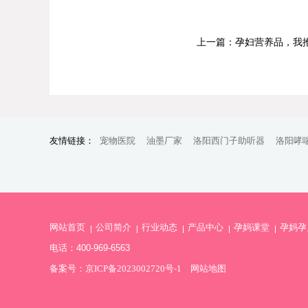
上一篇：孕妇营养品，我推
友情链接：
宠物医院
油墨厂家
洛阳西门子助听器
洛阳哮
网站首页
公司简介
行业动态
产品中心
孕妈课堂
孕妈孕
电话：400-969-6563
备案号：
京ICP备2023002720号-1
网站地图