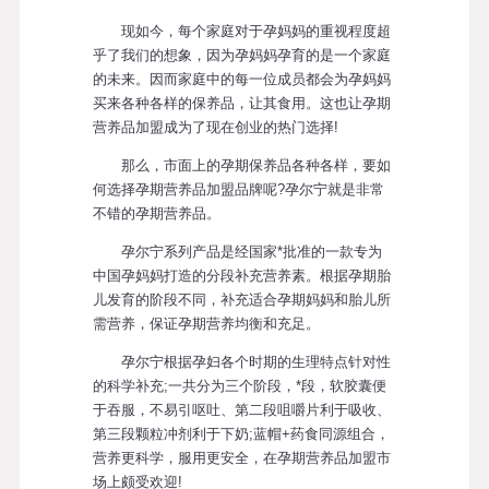
现如今，每个家庭对于孕妈妈的重视程度超
乎了我们的想象，因为孕妈妈孕育的是一个家庭
的未来。因而家庭中的每一位成员都会为孕妈妈
买来各种各样的保养品，让其食用。这也让孕期
营养品加盟成为了现在创业的热门选择!
那么，市面上的孕期保养品各种各样，要如
何选择孕期营养品加盟品牌呢?孕尔宁就是非常
不错的孕期营养品。
孕尔宁系列产品是经国家*批准的一款专为
中国孕妈妈打造的分段补充营养素。根据孕期胎
儿发育的阶段不同，补充适合孕期妈妈和胎儿所
需营养，保证孕期营养均衡和充足。
孕尔宁根据孕妇各个时期的生理特点针对性
的科学补充;一共分为三个阶段，*段，软胶囊便
于吞服，不易引呕吐、第二段咀嚼片利于吸收、
第三段颗粒冲剂利于下奶;蓝帽+药食同源组合，
营养更科学，服用更安全，在孕期营养品加盟市
场上颇受欢迎!