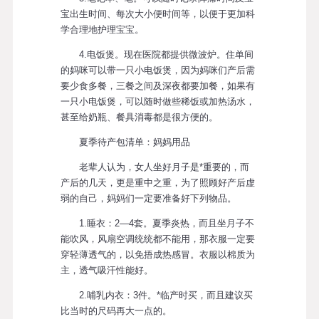
宝出生时间、每次大小便时间等，以便于更加科
学合理地护理宝宝。
4.电饭煲。现在医院都提供微波炉。住单间
的妈咪可以带一只小电饭煲，因为妈咪们产后需
要少食多餐，三餐之间及深夜都要加餐，如果有
一只小电饭煲，可以随时做些稀饭或加热汤水，
甚至给奶瓶、餐具消毒都是很方便的。
夏季待产包清单：妈妈用品
老辈人认为，女人坐好月子是*重要的，而
产后的几天，更是重中之重，为了照顾好产后虚
弱的自己，妈妈们一定要准备好下列物品。
1.睡衣：2—4套。夏季炎热，而且坐月子不
能吹风，风扇空调统统都不能用，那衣服一定要
穿轻薄透气的，以免捂成热感冒。衣服以棉质为
主，透气吸汗性能好。
2.哺乳内衣：3件。*临产时买，而且建议买
比当时的尺码再大一点的。