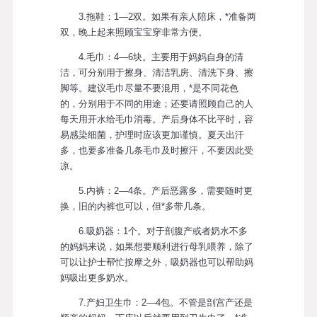
3.拖鞋：1—2双。如果有亲人陪床，*准备两
双，晚上起来照顾宝宝穿非常方便。
4.毛巾：4—6块。主要用于妈妈自身的清
洁，可分别用于擦身、清洁乳房、清洗下身、擦
脚等。建议毛巾尽量不要混用，*是不同花色
的，分别用于不同的用途；还要请照顾自己的人
每天用开水给毛巾消毒。产后身体不比平时，容
易感染细菌，护理时应该更加谨慎。夏天出汗
多，也要多准备几条毛巾及时擦汗，不要因此受
凉。
5.内裤：2—4条。产后恶露多，需要随时更
换，旧的内裤也可以，但*多带几条。
6.吸奶器：1个。对于剖腹产或者奶水不多
的妈妈来说，如果想要顺利进行母乳喂养，除了
可以让护士帮忙按摩之外，吸奶器也可以帮助妈
妈吸出更多奶水。
7.产妇卫生巾：2—4包。不管是剖宫产还是