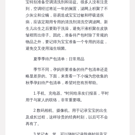
宝特别准备空调清洗剂和浴盆。很多人没有注意
到，空调经过将近一年的搁置，滤网上积聚了不
少灰尘和尘螨，容易造成宝宝过敏和呼吸道疾
病，应该定期用专用的清洗剂清洗空调滤网。新
生儿出生之后要勤于洗澡，避免汗液积聚在皮肤
皱褶而出痱子。因此，准备待产包时除了常规的
物品之外，要记得为宝宝准备一个专用的浴盆，
避免交叉使用滋生细菌。
夏季季待产包清单：日常用品
季节不同，孕妈所要准备的待产包清单还是
略显差异的。下面，来查看一下小编为您收集的
秋季孕妇待产包清单，希望对您有所帮助。
1.手机、充电器。*时间给亲友们报喜，平时
用于与家人的联络，非常重要哦。
2.数码相机、摄像机。用于记录宝宝的出生
及成长过程，这样珍贵的经典时刻，以后可不会
再有了。
3.笔记本、笔。可以随时记录阵痛时间及宝