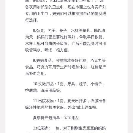
顺产的妈妈，下床以后就要用到卫生巾了。*准
备夜用加长型的卫生巾，现在市面上也有卖产妇
专用的卫生巾，妈妈们可以根据据自己的情况进
行选择。
8.饭盒、勺子、筷子、水杯等餐具。民以食
为天，妈妈们更是要吃好喝好，争取早日恢复。
水杯上配可弯曲的长吸管。产后不能起身时可用
吸管喝水、喝汤，很方便。
9.妈妈食品。可提前准备好红糖、巧克力等
食品。巧克力可用于生产时增加体力，红糖是产
后补血之用。
10.洗漱用品：1套。牙具、梳子、小镜子、
护肤霜、洗浴用品等。
11.出院衣物：1套。夏天出汗多，衣服准备
吸汗性能强的棉质衣服。外出*戴上遮阳帽。
夏季待产包清单：宝宝用品
1.纸尿裤：一包。对于刚刚生完宝宝的妈妈