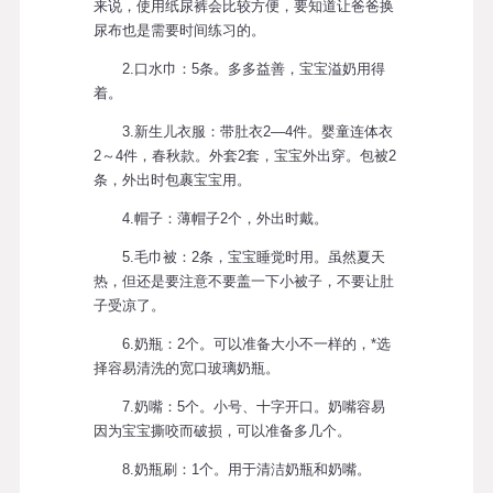
来说，使用纸尿裤会比较方便，要知道让爸爸换
尿布也是需要时间练习的。
2.口水巾：5条。多多益善，宝宝溢奶用得
着。
3.新生儿衣服：带肚衣2—4件。婴童连体衣
2～4件，春秋款。外套2套，宝宝外出穿。包被2
条，外出时包裹宝宝用。
4.帽子：薄帽子2个，外出时戴。
5.毛巾被：2条，宝宝睡觉时用。虽然夏天
热，但还是要注意不要盖一下小被子，不要让肚
子受凉了。
6.奶瓶：2个。可以准备大小不一样的，*选
择容易清洗的宽口玻璃奶瓶。
7.奶嘴：5个。小号、十字开口。奶嘴容易
因为宝宝撕咬而破损，可以准备多几个。
8.奶瓶刷：1个。用于清洁奶瓶和奶嘴。