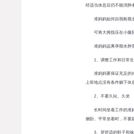
经适当休息后仍不能消肿
准妈妈如何自我检视水
可将大拇指压在小腿胫骨
准妈妈远离孕期水肿需
1、调整工作和日常生
准妈妈要保证充足的休息
上班地点没有条件躺下休
2、不要久站、久坐
长时间坐着工作的准妈妈
侧卧。平常坐着时，不要
3、穿舒适的鞋子和袜