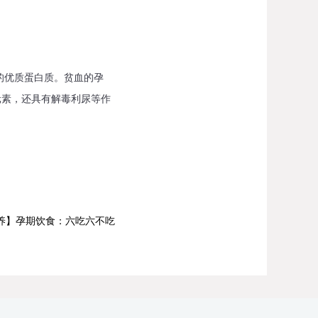
的优质蛋白质。贫血的孕
元素，还具有解毒利尿等作
养】孕期饮食：六吃六不吃