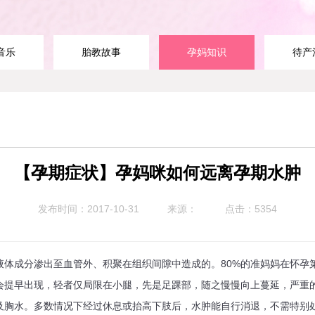
音乐
胎教故事
孕妈知识
待产
【孕期症状】孕妈咪如何远离孕期水肿
发布时间：2017-10-31
来源：
点击：5354
成分渗出至血管外、积聚在组织间隙中造成的。80%的准妈妈在怀孕第
会提早出现，轻者仅局限在小腿，先是足踝部，随之慢慢向上蔓延，严重
及胸水。多数情况下经过休息或抬高下肢后，水肿能自行消退，不需特别