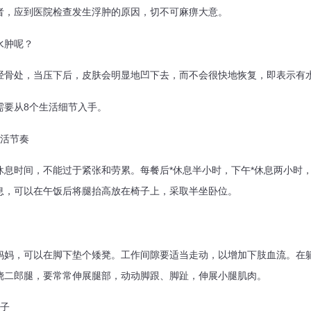
者，应到医院检查发生浮肿的原因，切不可麻痹大意。
肿呢？
处，当压下后，皮肤会明显地凹下去，而不会很快地恢复，即表示有
要从8个生活细节入手。
活节奏
时间，不能过于紧张和劳累。每餐后*休息半小时，下午*休息两小时，每
息，可以在午饭后将腿抬高放在椅子上，采取半坐卧位。
，可以在脚下垫个矮凳。工作间隙要适当走动，以增加下肢血流。在躺
跷二郎腿，要常常伸展腿部，动动脚跟、脚趾，伸展小腿肌肉。
子