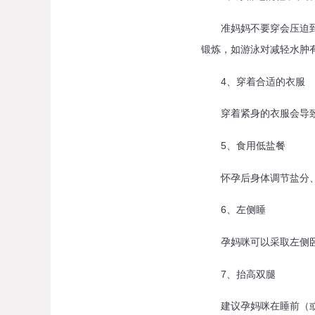
准妈妈不要穿会压迫到脚
锻炼，如游泳对减轻水肿
4、穿着合适的衣服
穿着紧身的衣服会导致你
5、食用低盐餐
怀孕后身体调节盐分、水
6、左侧睡
孕妈咪可以采取左侧卧，
7、抬高双腿
建议孕妈咪在睡前（或午