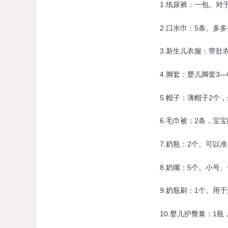
1.纸尿裤：一包。对于
2.口水巾：5条。多多
3.新生儿衣服：带肚衣
4.脚套：婴儿脚套3—
5.帽子：薄帽子2个，
6.毛巾被：2条，宝宝
7.奶瓶：2个。可以准
8.奶嘴：5个。小号、
9.奶瓶刷：1个。用于
10.婴儿护臀膏：1瓶