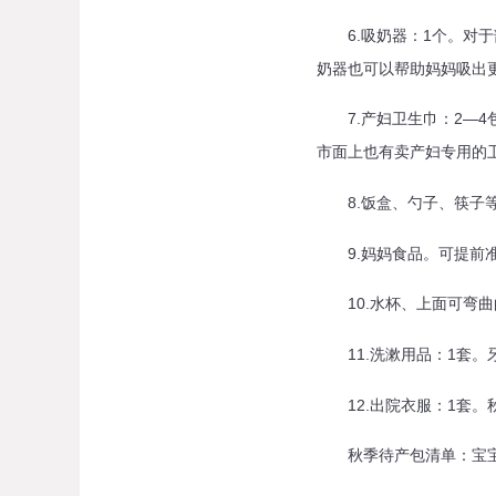
6.吸奶器：1个。对于
奶器也可以帮助妈妈吸出
7.产妇卫生巾：2—4
市面上也有卖产妇专用的
8.饭盒、勺子、筷子等
9.妈妈食品。可提前准
10.水杯、上面可弯曲
11.洗漱用品：1套。
12.出院衣服：1套。
秋季待产包清单：宝