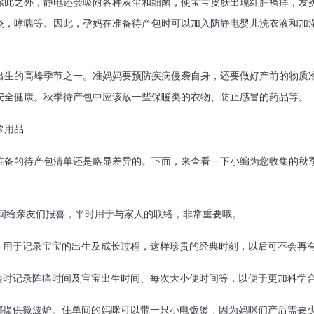
除此之外，静电还会吸附各种灰尘和细菌，使宝宝皮肤出现红肿瘙痒，发
炎，哮喘等。因此，孕妈在准备待产包时可以加入防静电婴儿洗衣液和加
的高峰季节之一。准妈妈要预防疾病侵袭自身，还要做好产前的物质
安全健康。秋季待产包中应该放一些保暖类的衣物、防止感冒的药品等。
常用品
的待产包清单还是略显差异的。下面，来查看一下小编为您收集的秋季
间给亲友们报喜，平时用于与家人的联络，非常重要哦。
用于记录宝宝的出生及成长过程，这样珍贵的经典时刻，以后可不会再
时记录阵痛时间及宝宝出生时间、每次大小便时间等，以便于更加科学
提供微波炉。住单间的妈咪可以带一只小电饭煲，因为妈咪们产后需要