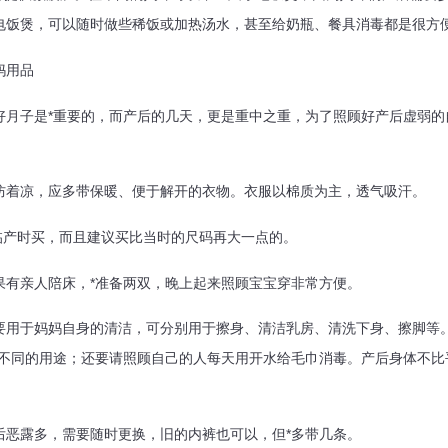
电饭煲，可以随时做些稀饭或加热汤水，甚至给奶瓶、餐具消毒都是很方
妈用品
子是*重要的，而产后的几天，更是重中之重，为了照顾好产后虚弱的
防着凉，应多带保暖、便于解开的衣物。衣服以棉质为主，透气吸汗。
临产时买，而且建议买比当时的尺码再大一点的。
果有亲人陪床，*准备两双，晚上起来照顾宝宝穿非常方便。
要用于妈妈自身的清洁，可分别用于擦身、清洁乳房、清洗下身、擦脚等
于不同的用途；还要请照顾自己的人每天用开水给毛巾消毒。产后身体不比
后恶露多，需要随时更换，旧的内裤也可以，但*多带几条。