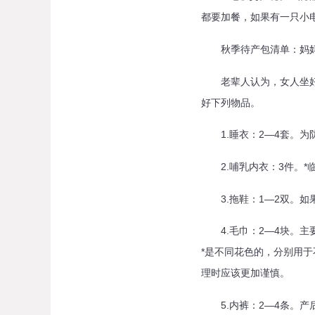
都要加餐，如果有一只小
秋季待产包清单：妈
老辈人认为，女人坐好月
好下列物品。
1.睡衣：2—4套。为
2.哺乳内衣：3件。*
3.拖鞋：1—2双。如
4.毛巾：2—4块。主
*是不同花色的，分别用
理时应该更加谨慎。
5.内裤：2—4条。产