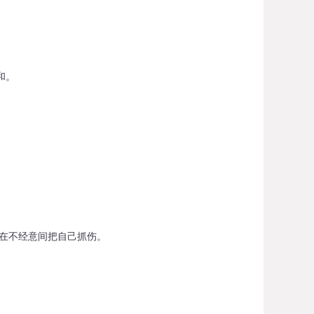
和。
。
在不经意间把自己抓伤。