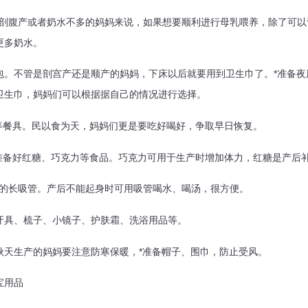
剖腹产或者奶水不多的妈妈来说，如果想要顺利进行母乳喂养，除了可以
更多奶水。
包。不管是剖宫产还是顺产的妈妈，下床以后就要用到卫生巾了。*准备夜
卫生巾，妈妈们可以根据据自己的情况进行选择。
餐具。民以食为天，妈妈们更是要吃好喝好，争取早日恢复。
备好红糖、巧克力等食品。巧克力可用于生产时增加体力，红糖是产后
的长吸管。产后不能起身时可用吸管喝水、喝汤，很方便。
牙具、梳子、小镜子、护肤霜、洗浴用品等。
秋天生产的妈妈要注意防寒保暖，*准备帽子、围巾，防止受风。
宝用品