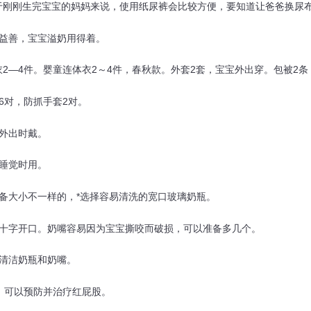
刚刚生完宝宝的妈妈来说，使用纸尿裤会比较方便，要知道让爸爸换尿
益善，宝宝溢奶用得着。
2—4件。婴童连体衣2～4件，春秋款。外套2套，宝宝外出穿。包被2条
6对，防抓手套2对。
外出时戴。
睡觉时用。
备大小不一样的，*选择容易清洗的宽口玻璃奶瓶。
十字开口。奶嘴容易因为宝宝撕咬而破损，可以准备多几个。
清洁奶瓶和奶嘴。
，可以预防并治疗红屁股。